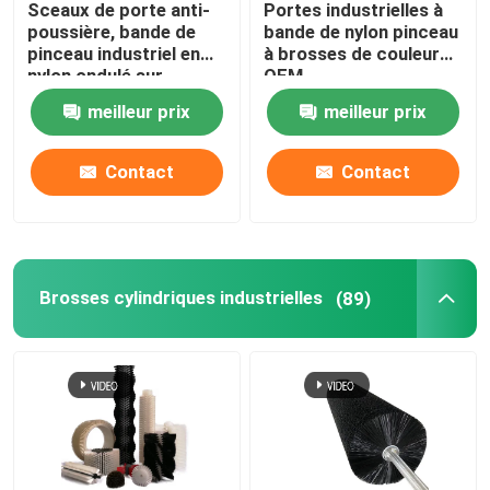
Sceaux de porte anti-
Portes industrielles à
poussière, bande de
bande de nylon pinceau
Le pinceau de diffusion Web
pinceau industriel en
à brosses de couleur
nylon ondulé sur
OEM
mesure
meilleur prix
meilleur prix
Brosses industrielles sur mesure
Contact
Contact
Brosses cylindriques industrielles
(89)