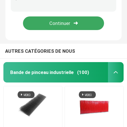
Brosses à convoyeur cylindrique rotatif industriel en nylon pour le nettoyage des fruits
Polypropylène industriel à brosse cylindrique
bande de scellé
ODM Massage corporel grattage automatique de la vache pinceau balancer pour la ferme
PLC électrique de bétail grattage brosse frotter pour le massage du corps de vache
Pinceau de ponçage
Brosses à vis
AUTRES CATÉGORIES DE NOUS
Le pinceau de grattage de vache
Bande de pinceau industrielle
(100)
Brosses à roues en nylon abrasif
Pinceau à tubes de fil
Pinceau à ressort en bobine