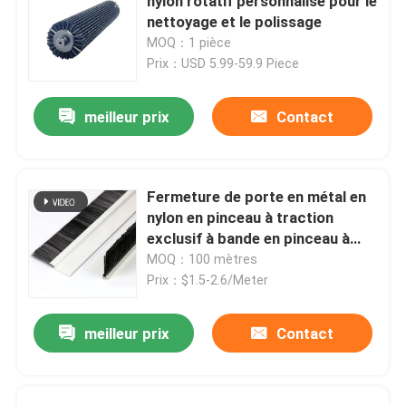
nylon rotatif personnalisé pour le
nettoyage et le polissage
MOQ：1 pièce
Prix：USD 5.99-59.9 Piece
meilleur prix
Contact
Fermeture de porte en métal en
nylon en pinceau à traction
exclusif à bande en pinceau à
aileron en météorologie
MOQ：100 mètres
Prix：$1.5-2.6/Meter
meilleur prix
Contact