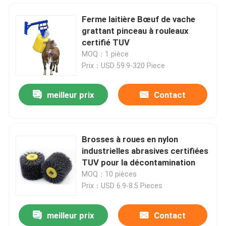
Ferme laitière Bœuf de vache
grattant pinceau à rouleaux
certifié TUV
MOQ：1 pièce
Prix：USD 59.9-320 Piece
meilleur prix
Contact
Brosses à roues en nylon
industrielles abrasives certifiées
Aperçu
TUV pour la décontamination
MOQ：10 pièces
Prix：USD 6.9-8.5 Pieces
Produits
meilleur prix
Contact
Roller à brosse cylindrique industriel rotatif métallique pour le nettoyage par bande transporteuse
A propos de nous