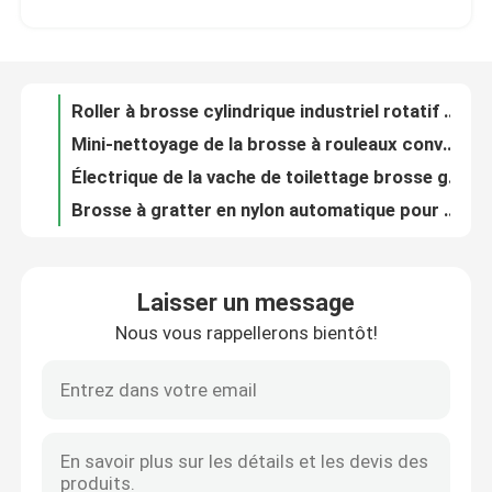
Mini-nettoyage de la brosse à rouleaux convoyeur de la brosse à cylindre pour les cartes de poker Machine de fabrication
Électrique de la vache de toilettage brosse grattoir de corps automatique 60KG
Visite d'usine
Brosse à gratter en nylon automatique pour vache facile à balancer 14 kg
Brosses à rouleaux industriels personnalisées
Contrôle de la qualité
Brosses de nettoyage cylindriques à brosses en nylon industriel pour bandes transporteuses de fruits et légumes
Brosses à rouleaux industrielles à laver en rotation Brosses à gommer cylindriques ODM
Contact
Brosse cylindrique industrielle personnalisée Fruits et légumes Nettoyage de ceinture de pommes de terre
Brosses à rouleaux métalliques cylindriques industrielles en microfibre pour le dépoussiérage des convoyeurs
Demande de soumission
Brosses à rouleaux industriels à arbre métallique résistantes à l'usure pour le nettoyage
Laisser un message
Brosses à rouleaux creux de lavage à base de nylon
Nous vous rappellerons bientôt!
Bande de pinceau industrielle
Produits à base de plantes ou d'arbres fruitiers
La vache de ferme concave se gratte avec une brosse Massage du corps contre les démangeaisons
PP démangeaisons de bétail de vache à gratter brosse pour le bain du corps 50 kg
Brosses cylindriques industrielles
Brosses électriques automatiques pour le soin du bétail
Nettoyeurs à bande de convoyeur à brosse à rouleaux cylindriques rotatifs en nylon
Brosses à rouleaux industriels