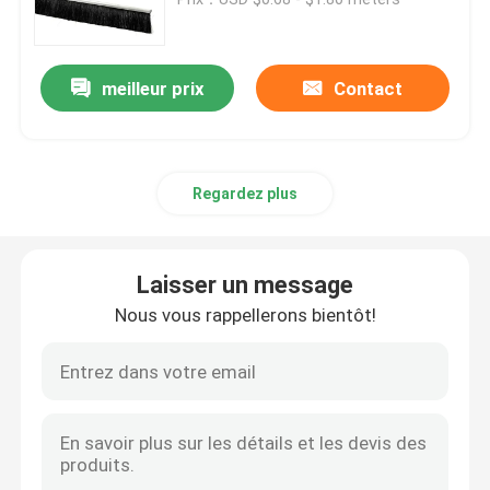
bande de scellé
meilleur prix
Contact
Pinceau de ponçage
Regardez plus
Brosses à vis
Le pinceau de grattage de vache
Laisser un message
Nous vous rappellerons bientôt!
Brosses à roues en nylon abrasif
Pinceau à tubes de fil
Pinceau à ressort en bobine