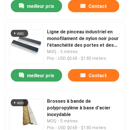
meilleur prix
Contact
Ligne de pinceau industriel en
monofilament de nylon noir pour
l'étanchéité des portes et des
fenêtres ISO9001
MOQ：5 mètres
Prix：USD $0.68 - $1.80 meters
meilleur prix
Contact
Aperçu
Brosses à bande de
polypropylène à base d'acier
Produits
inoxydable
MOQ：5 mètres
A propos de nous
Prix：USD $0.68 - $1.80 meters