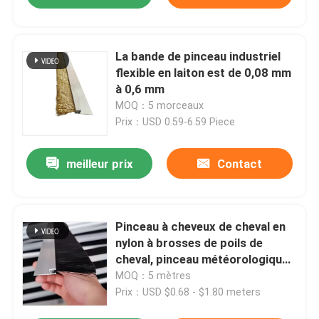
La bande de pinceau industriel
flexible en laiton est de 0,08 mm
à 0,6 mm
MOQ：5 morceaux
Prix：USD 0.59-6.59 Piece
meilleur prix
Contact
Pinceau à cheveux de cheval en
nylon à brosses de poils de
cheval, pinceau météorologique,
pinceau à bandes de poils de
MOQ：5 mètres
cheval, sceau certifié TUV
Prix：USD $0.68 - $1.80 meters