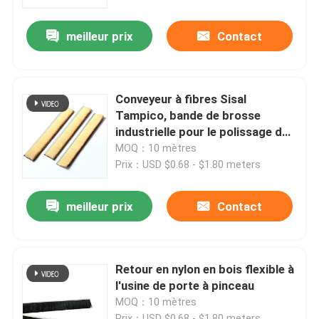
meilleur prix
Contact
Visite d'usine
Contrôle de la qualité
Conveyeur à fibres Sisal
Tampico, bande de brosse
Contact
industrielle pour le polissage du
bois
MOQ：10 mètres
Prix：USD $0.68 - $1.80 meters
Demande de soumission
meilleur prix
Contact
Bande de pinceau industrielle
Brosses cylindriques industrielles
Retour en nylon en bois flexible à
l'usine de porte à pinceau
MOQ：10 mètres
Brosses à rouleaux industriels
Prix：USD $0.68 - $1.80 meters