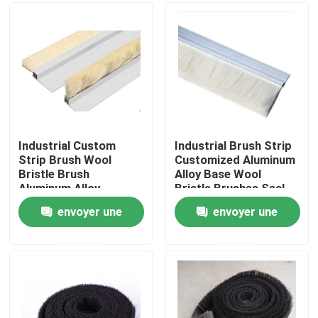
Visite d'usine
Contrôle de la qualité
Contact
Industrial Custom
Industrial Brush Strip
Strip Brush Wool
Customized Aluminum
Bristle Brush
Alloy Base Wool
Demande de soumission
Aluminum Alloy
Bristle Brushes Seal
Bracket Strip Brush
Strip Brush
envoyer une
envoyer une
Cleaning Brush Strip
Bande de pinceau industrielle
demande
demande
Brosses cylindriques industrielles
Brosses à rouleaux industriels