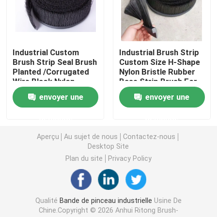
bande de scellé
Industrial Custom
Industrial Brush Strip
Pinceau de ponçage
Brush Strip Seal Brush
Custom Size H-Shape
Planted /Corrugated
Nylon Bristle Rubber
Wire Black Nylon
Base Strip Brush For
Brosses à vis
Bristle Strip Brush
Seal
envoyer une
envoyer une
Le pinceau de grattage de vache
demande
demande
Aperçu
Au sujet de nous
Contactez-nous
Desktop Site
Brosses à roues en nylon abrasif
Plan du site
Privacy Policy
Pinceau à tubes de fil
Qualité
Bande de pinceau industrielle
Usine De
Pinceau à ressort en bobine
Chine.Copyright © 2026 Anhui Ritong Brush-