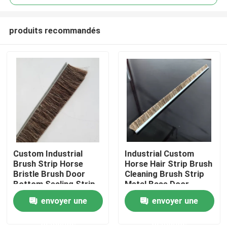
produits recommandés
Custom Industrial
Industrial Custom
Aperçu
Brush Strip Horse
Horse Hair Strip Brush
Bristle Brush Door
Cleaning Brush Strip
Bottom Sealing Strip
Metal Base Door
Produits
Brush For
Sweep Brush Horse
envoyer une
envoyer une
Sealing/Cleaning/Dust
Hair Strip Brush
Removal
demande
demande
A propos de nous