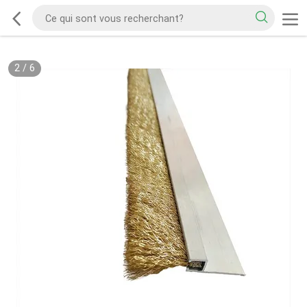
2
/
6