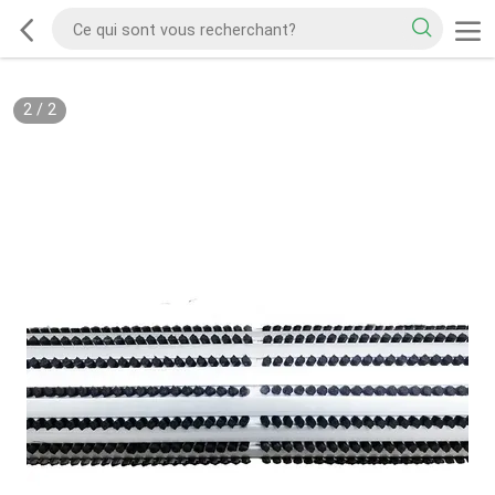
2
/
2