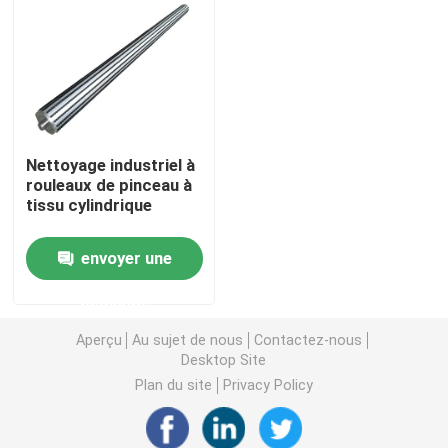
Visite d'usine
Contrôle de la qualité
Nettoyage industriel à
Contact
rouleaux de pinceau à
tissu cylindrique
Demande de soumission
envoyer une
demande
Bande de pinceau industrielle
Aperçu
Au sujet de nous
Contactez-nous
Desktop Site
Brosses cylindriques industrielles
Plan du site
Privacy Policy
Brosses à rouleaux industriels