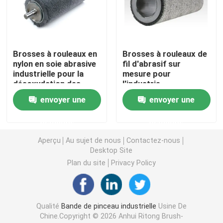
bande de scellé
Brosses à rouleaux en
Brosses à rouleaux de
Pinceau de ponçage
nylon en soie abrasive
fil d'abrasif sur
industrielle pour la
mesure pour
désoxydation des
l'industrie
Brosses à vis
métaux
envoyer une
envoyer une
Le pinceau de grattage de vache
demande
demande
Aperçu
Au sujet de nous
Contactez-nous
Desktop Site
Brosses à roues en nylon abrasif
Plan du site
Privacy Policy
Pinceau à tubes de fil
Qualité
Bande de pinceau industrielle
Usine De
Pinceau à ressort en bobine
Chine.Copyright © 2026 Anhui Ritong Brush-