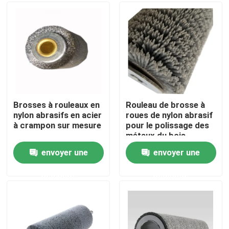
Visite d'usine
Contrôle de la qualité
Contact
Brosses à rouleaux en
Rouleau de brosse à
nylon abrasifs en acier
roues de nylon abrasif
à crampon sur mesure
pour le polissage des
Demande de soumission
métaux du bois
envoyer une
envoyer une
Bande de pinceau industrielle
demande
demande
Brosses cylindriques industrielles
Brosses à rouleaux industriels