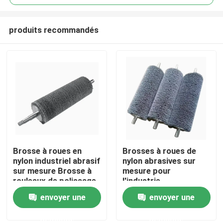
produits recommandés
Brosse à roues en
Brosses à roues de
Aperçu
nylon industriel abrasif
nylon abrasives sur
sur mesure Brosse à
mesure pour
rouleaux de polissage
l'industrie
Produits
abrasif Brosse à
envoyer une
envoyer une
spirale
demande
demande
A propos de nous