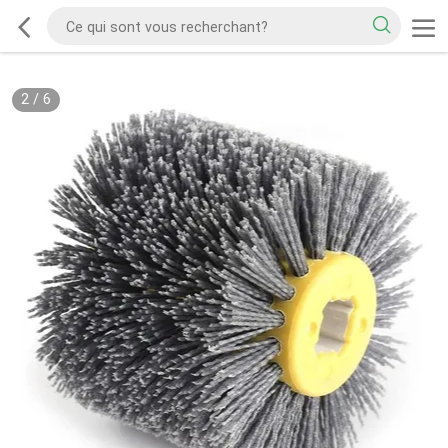
2
/
6