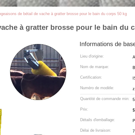
eaisons de bétail de vache à gratter brosse pour le bain du corps 50 kg
ache à gratter brosse pour le bain du 
Informations de bas
Lieu d'origine:
A
Nom de marque:
B
Certification:
I
Numéro de modèle:
z
Quantité de commande min:
5
Prix:
$
Détails d'emballage:
P
Délai de livraison:
7