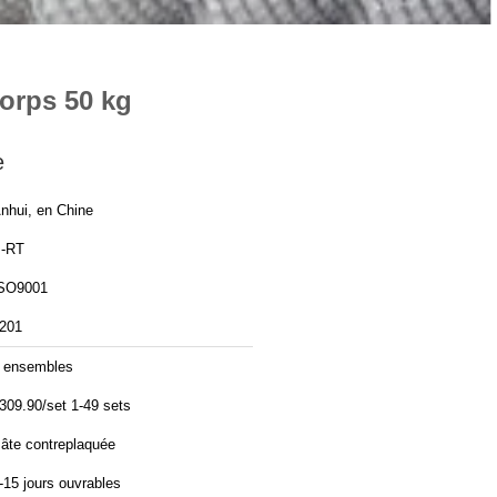
corps 50 kg
e
nhui, en Chine
-RT
SO9001
201
 ensembles
309.90/set 1-49 sets
âte contreplaquée
-15 jours ouvrables