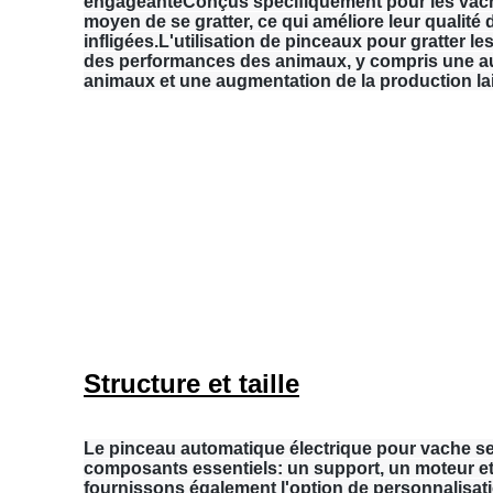
engageanteConçus spécifiquement pour les vach
moyen de se gratter, ce qui améliore leur qualité d
infligées.L'utilisation de pinceaux pour gratter l
des performances des animaux, y compris une au
animaux et une augmentation de la production lait
Structure et taille
Le pinceau automatique électrique pour vache s
composants essentiels: un support, un moteur e
fournissons également l'option de personnalisat