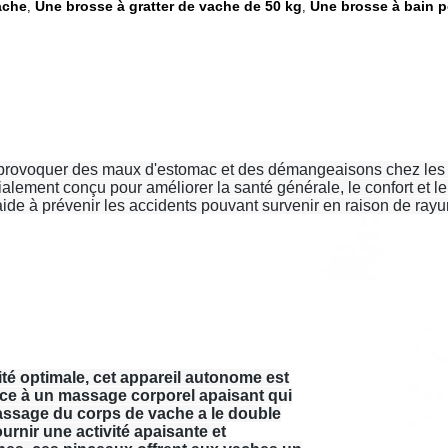
ache
Une brosse à gratter de vache de 50 kg
Une brosse à bain p
,
,
 provoquer des maux d'estomac et des démangeaisons chez les va
cialement conçu pour améliorer la santé générale, le confort et l
et aide à prévenir les accidents pouvant survenir en raison de 
é optimale, cet appareil autonome est
âce à un massage corporel apaisant qui
massage du corps de vache a le double
urnir une activité apaisante et