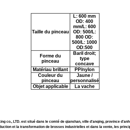
L: 600 mm
OD: 400
mm/L: 600
Taille du pinceau
OD: 500/L:
800 OD:
500/L: 1000
OD:500
Baril droit;
Forme du
type
pinceau
concave
Matériau brillant
PP/nylon
Couleur du
Jaune /
pinceau
personnalisé
Objet applicable
La vache
, LTD. est situé dans le comté de qianshan, ville d'anqing, province d'anhui
ction et la transformation de brosses industrielles et dans la vente, les princ