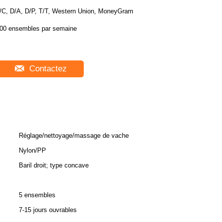
/C, D/A, D/P, T/T, Western Union, MoneyGram
00 ensembles par semaine
Contactez
Réglage/nettoyage/massage de vache
Nylon/PP
Baril droit; type concave
5 ensembles
7-15 jours ouvrables