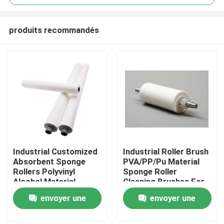
produits recommandés
Industrial Customized
Industrial Roller Brush
Aperçu
Absorbent Sponge
PVA/PP/Pu Material
Rollers Polyvinyl
Sponge Roller
Alcohol Material
Cleaning Brushes For
Produits
Absorb Water Sponge
Glass Industry
envoyer une
envoyer une
Roller For Glass
Cleaning
Industry
demande
demande
A propos de nous