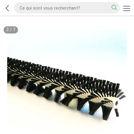
2
/
7