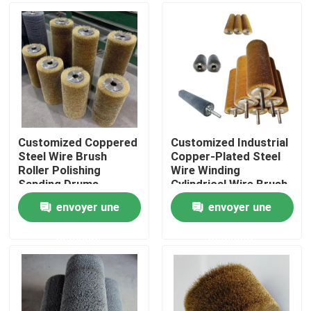
Visite d'usine
Contrôle de la qualité
Contact
Customized Coppered
Customized Industrial
Steel Wire Brush
Copper-Plated Steel
Roller Polishing
Wire Winding
Demande de soumission
Sanding Drums
Cylindrical Wire Brush
For Wood Texture
envoyer une
envoyer une
Processing
Bande de pinceau industrielle
demande
demande
Brosses cylindriques industrielles
Brosses à rouleaux industriels