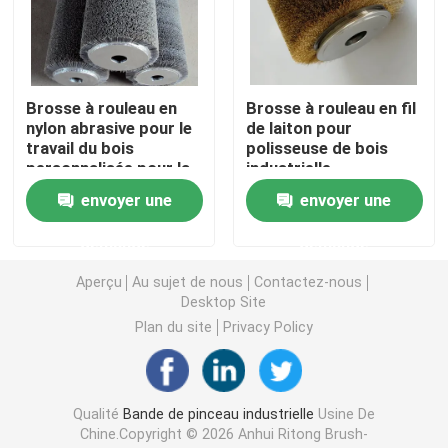
bande de scellé
Brosse à rouleau en
Brosse à rouleau en fil
Pinceau de ponçage
nylon abrasive pour le
de laiton pour
travail du bois
polisseuse de bois
personnalisée pour la
industrielle
Brosses à vis
finition du bois
envoyer une
envoyer une
Le pinceau de grattage de vache
demande
demande
Aperçu
Au sujet de nous
Contactez-nous
Desktop Site
Brosses à roues en nylon abrasif
Plan du site
Privacy Policy
Pinceau à tubes de fil
Qualité
Bande de pinceau industrielle
Usine De
Pinceau à ressort en bobine
Chine.Copyright © 2026 Anhui Ritong Brush-