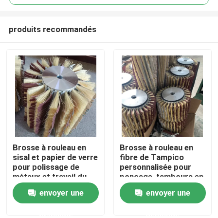
produits recommandés
Brosse à rouleau en
Brosse à rouleau en
Aperçu
sisal et papier de verre
fibre de Tampico
pour polissage de
personnalisée pour
métaux et travail du
ponçage, tambours en
Produits
bois personnalisé
papier de verre
envoyer une
envoyer une
demande
demande
A propos de nous