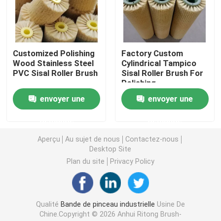
bande de scellé
Customized Polishing
Factory Custom
Pinceau de ponçage
Wood Stainless Steel
Cylindrical Tampico
PVC Sisal Roller Brush
Sisal Roller Brush For
Polishing
Brosses à vis
Woodworking
envoyer une
envoyer une
Le pinceau de grattage de vache
demande
demande
Aperçu
Au sujet de nous
Contactez-nous
Desktop Site
Brosses à roues en nylon abrasif
Plan du site
Privacy Policy
Pinceau à tubes de fil
Qualité
Bande de pinceau industrielle
Usine De
Pinceau à ressort en bobine
Chine.Copyright © 2026 Anhui Ritong Brush-