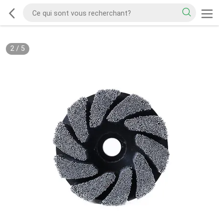
2
/
5