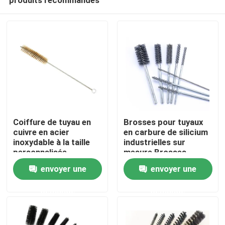
Coiffure de tuyau en
Brosses pour tuyaux
cuivre en acier
en carbure de silicium
inoxydable à la taille
industrielles sur
personnalisée
mesure Brosses
Aperçu
abrasives en fil de fer
envoyer une
envoyer une
tordu pour le
polissage de matériel
demande
demande
Produits
A propos de nous