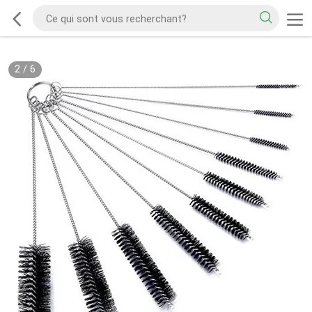
2
/
6