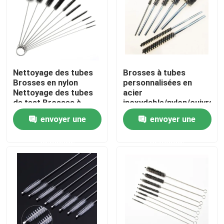
Visite d'usine
Contrôle de la qualité
Nettoyage des tubes
Brosses à tubes
Brosses en nylon
personnalisées en
Contact
Nettoyage des tubes
acier
de test Brosses à
inoxydable/nylon/cuivre/fil
paille
abrasif
envoyer une
envoyer une
Demande de soumission
demande
demande
Bande de pinceau industrielle
Brosses cylindriques industrielles
Brosses à rouleaux industriels