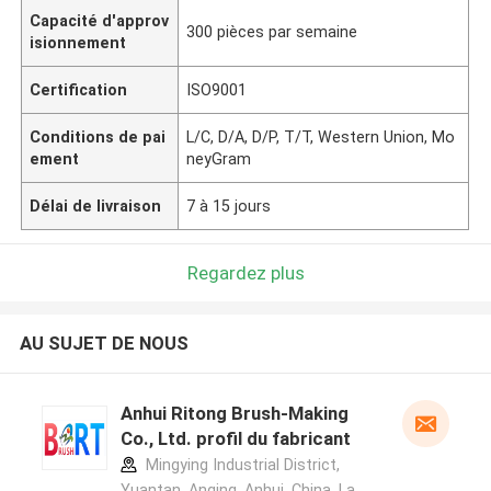
Capacité d'approv
300 pièces par semaine
isionnement
Certification
ISO9001
Conditions de pai
L/C, D/A, D/P, T/T, Western Union, Mo
ement
neyGram
Délai de livraison
7 à 15 jours
Regardez plus
AU SUJET DE NOUS
Anhui Ritong Brush-Making
Co., Ltd. profil du fabricant
Mingying Industrial District,
Yuantan, Anqing, Anhui, China ,La