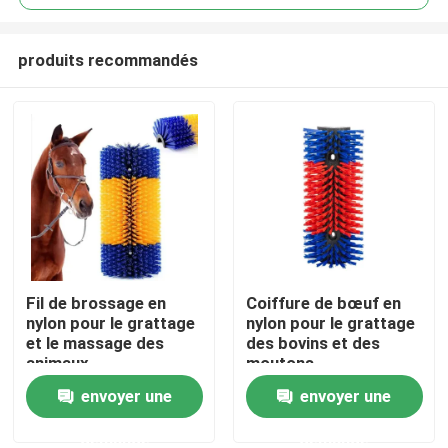
produits recommandés
Fil de brossage en
Coiffure de bœuf en
Aperçu
nylon pour le grattage
nylon pour le grattage
et le massage des
des bovins et des
animaux
moutons
Produits
envoyer une
envoyer une
demande
demande
A propos de nous