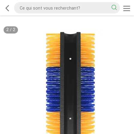
2
/
2