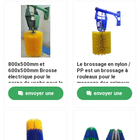
Visite d'usine
Contrôle de la qualité
Contact
800x500mm et
Le brossage en nylon /
600x500mm Brosse
PP est un brossage à
électrique pour le
rouleaux pour le
Demande de soumission
corps de vache pour le
massage des animaux
nettoyage et le
d'élevage
envoyer une
envoyer une
massage du corps des
Bande de pinceau industrielle
animaux
demande
demande
Brosses cylindriques industrielles
Brosses à rouleaux industriels