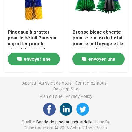
bande de scellé
Pinceaux à gratter
Brosse bleue et verte
Pinceau de ponçage
pour le bétail Pinceau
pour le corps du bétail
à gratter pour le
pour le nettoyage et le
cheval Pinceau de
massage des animaux
Brosses à vis
massage
d'élevage
envoyer une
envoyer une
Le pinceau de grattage de vache
demande
demande
Aperçu
Au sujet de nous
Contactez-nous
Desktop Site
Brosses à roues en nylon abrasif
Plan du site
Privacy Policy
Pinceau à tubes de fil
Qualité
Bande de pinceau industrielle
Usine De
Pinceau à ressort en bobine
Chine.Copyright © 2026 Anhui Ritong Brush-