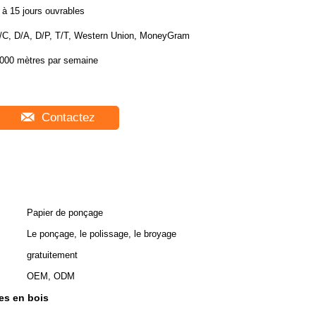
 à 15 jours ouvrables
/C, D/A, D/P, T/T, Western Union, MoneyGram
000 mètres par semaine
Contactez
Papier de ponçage
Le ponçage, le polissage, le broyage
gratuitement
OEM, ODM
es en bois