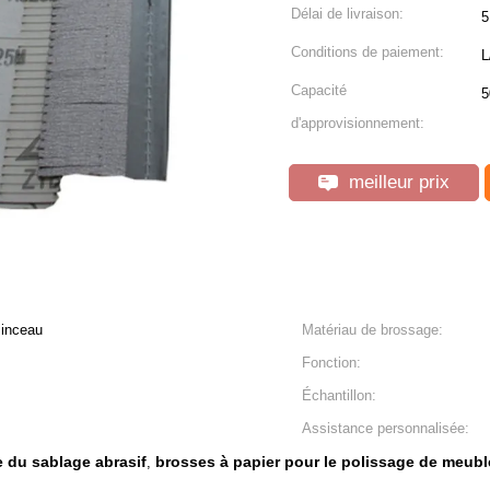
Délai de livraison:
5
Conditions de paiement:
L
Capacité
5
d'approvisionnement:
meilleur prix
Pinceau
Matériau de brossage:
Fonction:
Échantillon:
Assistance personnalisée:
e du sablage abrasif
brosses à papier pour le polissage de meubl
,