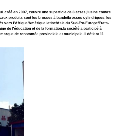
. créé en 2007, couvre une superficie de 8 acres,l'usine couvre
ipaux produits sont les brosses à bande/brosses cylindriques, les
s vers l'Afrique/Amérique latine/Asie du Sud-Est/Europe/États-
e de l'éducation et de la formation.la société a participé à
 de marque de renommée provinciale et municipale. Il détient 11