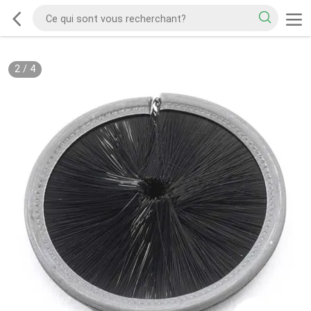
2
/
4