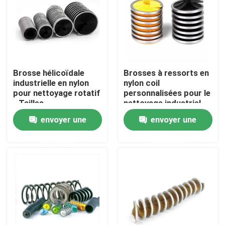
Visite d'usine
Contrôle de la qualité
Brosse hélicoïdale
Brosses à ressorts en
industrielle en nylon
nylon coil
Contact
pour nettoyage rotatif
personnalisées pour le
- Tailles
nettoyage industriel
personnalisables
envoyer une
envoyer une
Demande de soumission
demande
demande
Bande de pinceau industrielle
Brosses cylindriques industrielles
Brosses à rouleaux industriels