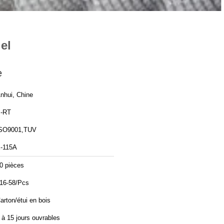
el
e
nhui, Chine
-RT
SO9001,TUV
-115A
0 pièces
16-58/Pcs
arton/étui en bois
 à 15 jours ouvrables