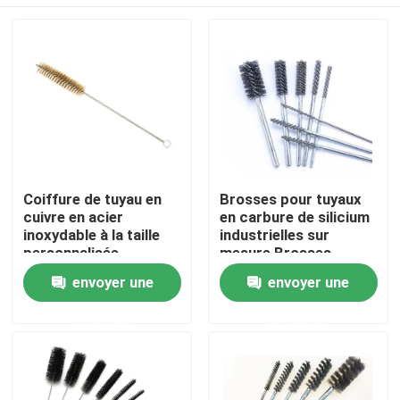
Coiffure de tuyau en
Brosses pour tuyaux
cuivre en acier
en carbure de silicium
inoxydable à la taille
industrielles sur
personnalisée
mesure Brosses
abrasives en fil de fer
Aperçu
envoyer une
envoyer une
tordu pour le
polissage de matériel
demande
demande
Produits
A propos de nous