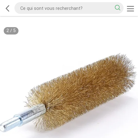
2
/
5