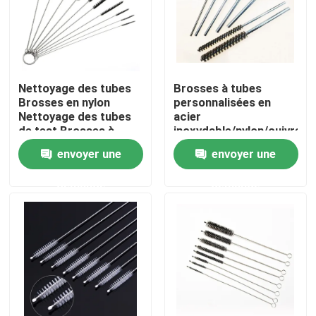
Visite d'usine
Contrôle de la qualité
Nettoyage des tubes
Brosses à tubes
Brosses en nylon
personnalisées en
Nettoyage des tubes
acier
Contact
de test Brosses à
inoxydable/nylon/cuivre/fil
paille
abrasif
envoyer une
envoyer une
Demande de soumission
demande
demande
Bande de pinceau industrielle
Brosses cylindriques industrielles
Brosses à rouleaux industriels