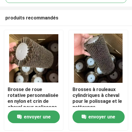
produits recommandés
Brosse de roue
Brosses à rouleaux
Aperçu
rotative personnalisée
cylindriques à cheval
en nylon et crin de
pour le polissage et le
cheval pour polissage
nettoyage
Produits
envoyer une
envoyer une
demande
demande
A propos de nous