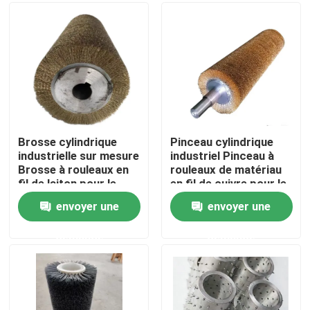
Visite d'usine
Contrôle de la qualité
Contact
Brosse cylindrique
Pinceau cylindrique
industrielle sur mesure
industriel Pinceau à
Brosse à rouleaux en
rouleaux de matériau
Demande de soumission
fil de laiton pour le
en fil de cuivre pour le
polissage du métal et
polissage
envoyer une
envoyer une
du bois
Bande de pinceau industrielle
demande
demande
Brosses cylindriques industrielles
Brosses à rouleaux industriels