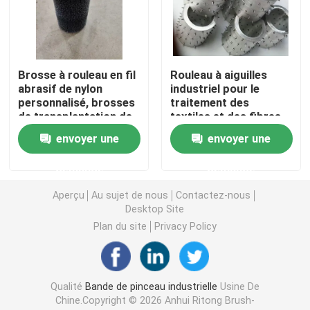
bande de scellé
Brosse à rouleau en fil
Rouleau à aiguilles
Pinceau de ponçage
abrasif de nylon
industriel pour le
personnalisé, brosses
traitement des
de transplantation de
textiles et des fibres
Brosses à vis
cheveux en tube
non tissées
envoyer une
envoyer une
plastique pour le
polissage du bois
Le pinceau de grattage de vache
demande
demande
Aperçu
Au sujet de nous
Contactez-nous
Desktop Site
Brosses à roues en nylon abrasif
Plan du site
Privacy Policy
Pinceau à tubes de fil
Qualité
Bande de pinceau industrielle
Usine De
Pinceau à ressort en bobine
Chine.Copyright © 2026 Anhui Ritong Brush-