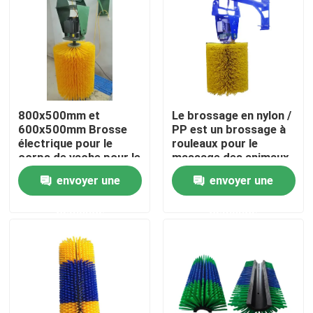
Visite d'usine
Contrôle de la qualité
800x500mm et
Le brossage en nylon /
Contact
600x500mm Brosse
PP est un brossage à
électrique pour le
rouleaux pour le
corps de vache pour le
massage des animaux
nettoyage et le
d'élevage
Demande de soumission
envoyer une
envoyer une
massage du corps des
animaux
demande
demande
Bande de pinceau industrielle
Brosses cylindriques industrielles
Brosses à rouleaux industriels