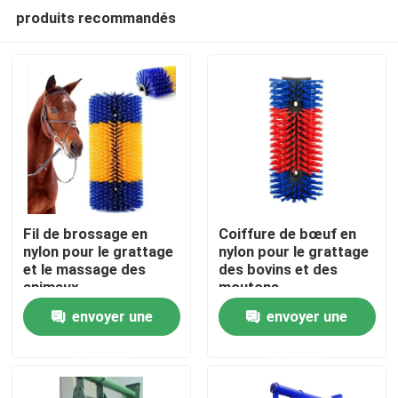
produits recommandés
Fil de brossage en
Coiffure de bœuf en
nylon pour le grattage
nylon pour le grattage
et le massage des
des bovins et des
Aperçu
animaux
moutons
envoyer une
envoyer une
Produits
demande
demande
A propos de nous