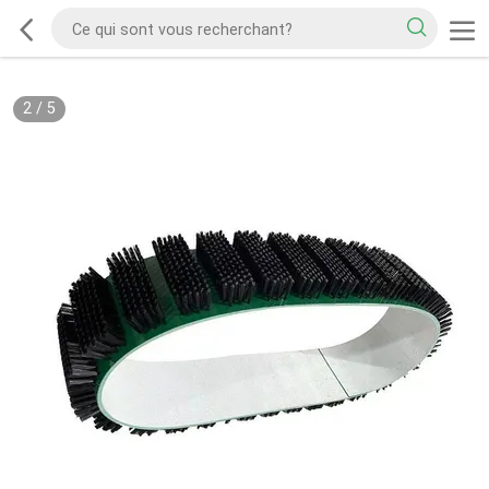
2
/
5