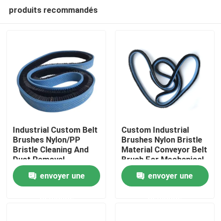
produits recommandés
Industrial Custom Belt
Custom Industrial
Brushes Nylon/PP
Brushes Nylon Bristle
Bristle Cleaning And
Material Conveyor Belt
Aperçu
Dust Removal
Brush For Mechanical
Conveyor Belt Brush
Support And
envoyer une
envoyer une
For Transmission And
Conveying
Produits
Transportation
demande
demande
A propos de nous