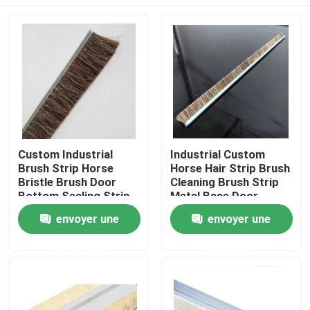
Custom Industrial
Industrial Custom
Brush Strip Horse
Horse Hair Strip Brush
Bristle Brush Door
Cleaning Brush Strip
Bottom Sealing Strip
Metal Base Door
Brush For
Sweep Brush Horse
Aperçu
envoyer une
envoyer une
Sealing/Cleaning/Dust
Hair Strip Brush
Removal
demande
demande
Produits
A propos de nous