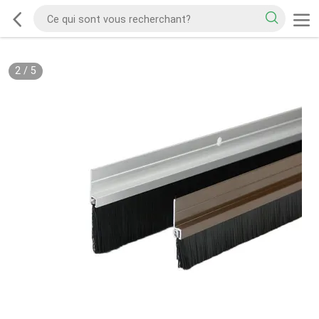
2
/
5