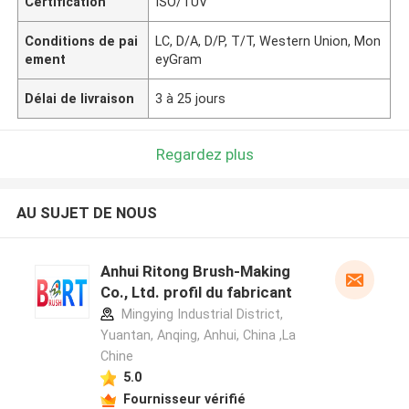
Certification
ISO/TUV
Conditions de pai
LC, D/A, D/P, T/T, Western Union, Mon
ement
eyGram
Délai de livraison
3 à 25 jours
Regardez plus
AU SUJET DE NOUS
Anhui Ritong Brush-Making
Co., Ltd. profil du fabricant
Mingying Industrial District,
Yuantan, Anqing, Anhui, China ,La
Chine
5.0
Fournisseur vérifié