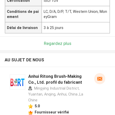
Certification
ISO/TUV
Conditions de pai
LC, D/A, D/P, T/T, Western Union, Mon
ement
eyGram
Délai de livraison
3 à 25 jours
Regardez plus
AU SUJET DE NOUS
Anhui Ritong Brush-Making
Co., Ltd. profil du fabricant
Mingying Industrial District,
Yuantan, Anqing, Anhui, China ,La
Chine
5.0
Fournisseur vérifié