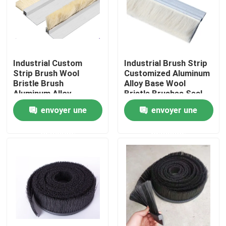
Visite d'usine
Contrôle de la qualité
Industrial Custom
Industrial Brush Strip
Strip Brush Wool
Customized Aluminum
Bristle Brush
Alloy Base Wool
Contact
Aluminum Alloy
Bristle Brushes Seal
Bracket Strip Brush
Strip Brush
envoyer une
envoyer une
Cleaning Brush Strip
Demande de soumission
demande
demande
Bande de pinceau industrielle
Brosses cylindriques industrielles
Brosses à rouleaux industriels