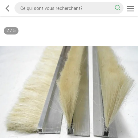
2
/
5