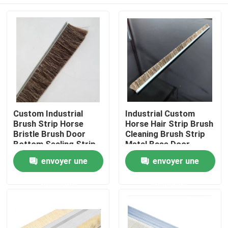
Custom Industrial
Industrial Custom
Brush Strip Horse
Horse Hair Strip Brush
Bristle Brush Door
Cleaning Brush Strip
Bottom Sealing Strip
Metal Base Door
Brush For
Sweep Brush Horse
Aperçu
envoyer une
envoyer une
Sealing/Cleaning/Dust
Hair Strip Brush
Removal
demande
demande
Produits
A propos de nous