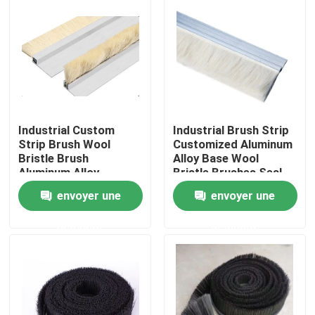
Visite d'usine
Contrôle de la qualité
Contact
Industrial Custom
Industrial Brush Strip
Strip Brush Wool
Customized Aluminum
Bristle Brush
Alloy Base Wool
Aluminum Alloy
Bristle Brushes Seal
Demande de soumission
Bracket Strip Brush
Strip Brush
envoyer une
envoyer une
Cleaning Brush Strip
Bande de pinceau industrielle
demande
demande
Brosses cylindriques industrielles
Brosses à rouleaux industriels