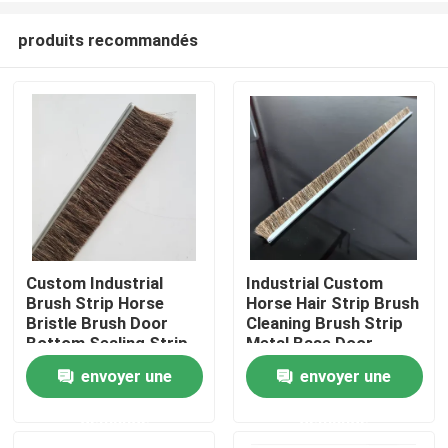
produits recommandés
Custom Industrial
Industrial Custom
Brush Strip Horse
Horse Hair Strip Brush
Aperçu
Bristle Brush Door
Cleaning Brush Strip
Bottom Sealing Strip
Metal Base Door
Brush For
Sweep Brush Horse
envoyer une
envoyer une
Produits
Sealing/Cleaning/Dust
Hair Strip Brush
Removal
demande
demande
A propos de nous