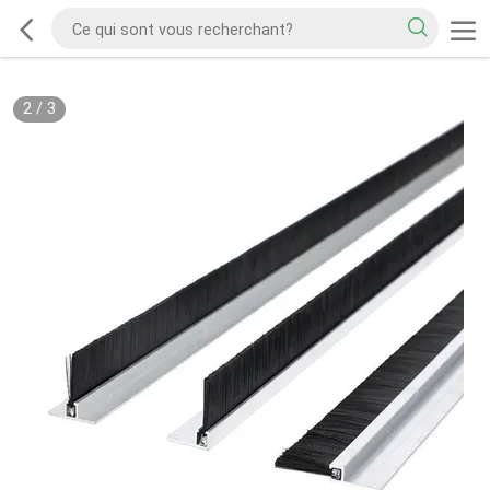
2
/
3